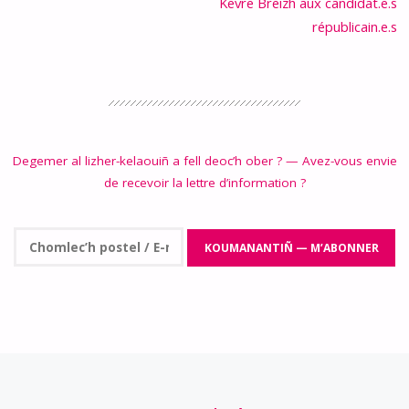
Kevre Breizh aux candidat.e.s
républicain.e.s
Degemer al lizher-kelaouiñ a fell deoc’h ober ? — Avez-vous envie
de recevoir la lettre d’information ?