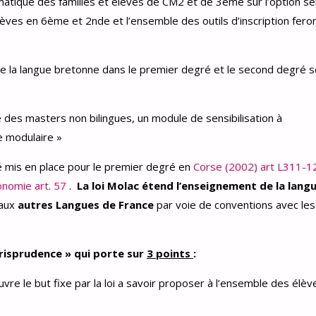
ématique des familles et élèves de CM2 et de 3ème sur l’option s
èves en 6ème et 2nde et l’ensemble des outils d’inscription fero
 la langue bretonne dans le premier degré et le second degré s
e des masters non bilingues, un module de sensibilisation à
re modulaire »
té mis en place pour le premier degré en
Corse (2002) art L311-1
onomie art. 57
.
La loi Molac
étend l’enseignement de la lang
aux
autres Langues de France
par voie de conventions avec les
urisprudence » qui porte sur
3 points
:
vre le but fixe par la loi a savoir proposer à l’ensemble des élèv