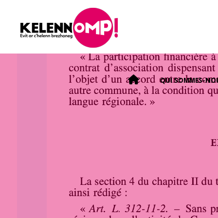
KELENNOMP!
Skip
ACCUEIL
QUI SOMMES-NOU
to
content