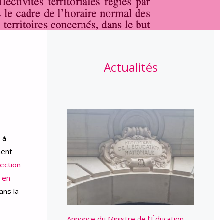
Actualités
 à
ment
ection
 en
ans la
Annonce du Ministre de l’Éducation