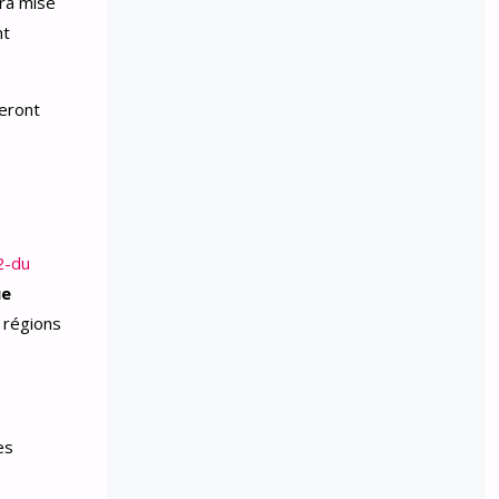
era mise
nt
eront
2-du
ue
 régions
es