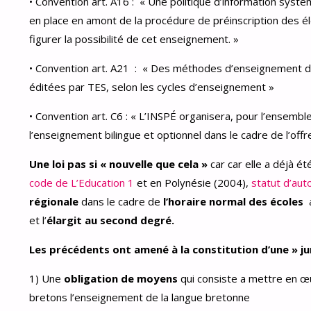
• Convention art. A16 : « Une politique d’information syst
en place en amont de la procédure de préinscription des él
figurer la possibilité de cet enseignement. »
• Convention art. A21 : « Des méthodes d’enseignement de
éditées par TES, selon les cycles d’enseignement »
• Convention art. C6 : « L’INSPÉ organisera, pour l’ensembl
l’enseignement bilingue et optionnel dans le cadre de l’off
Une loi pas si « nouvelle que cela »
car car elle a déjà é
code de L’Education 1
et en Polynésie (2004),
statut d’aut
régionale
dans le cadre de
l’horaire normal des écoles
et l’
élargit au second degré.
Les précédents ont amené à la constitution d’une » j
1) Une
obligation de moyens
qui consiste a mettre en œu
bretons l’enseignement de la langue bretonne