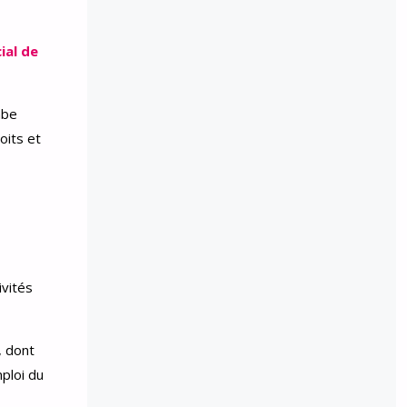
ial de
mbe
oits et
ivités
, dont
mploi du