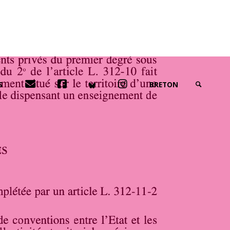
NOUS CONTACTER
FACEBOOK
BLUESKY
INSTAGRAM
S
BRETON
SEARCH