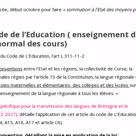
ancée, début octobre pour faire
« sommation à l’Etat des moyens 
code de l’Education ( enseignement d
normal des cours)
le du Code de L’Education, l’art L 311-11-2
onventions
entre l’Etat et les régions, la collectivité de Corse, la
iales régies par l’article 73 de la Constitution, la langue régionale
coles maternelles et élémentaires, des collèges et des lycées
sur
’enseignement de la langue régionale à tous les élèves. »
spécifique pour la transmission des langues de Bretagne et le
22-2027)
. détaille l’application de cet article du code de L’Educatio
4, A15, A16, A17 et article C6).
vention, détaillant la mise en application de la loi :