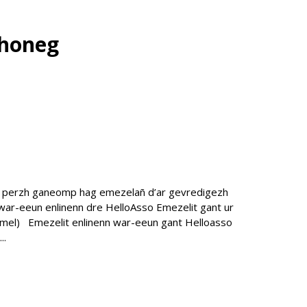
zhoneg
er perzh ganeomp hag emezelañ d’ar gevredigezh
war-eeun enlinenn dre HelloAsso Emezelit gant ur
lemel) Emezelit enlinenn war-eeun gant Helloasso
..