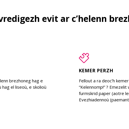
vredigezh evit ar c’helenn bre
KEMER PERZH
gelenn brezhoneg hag e
Fellout a ra deoc’h kem
hag el liseoù, e skolioù
“Kelennomp!” ? Emezelit 
furmskrid paper (aotre 
Evezhiadennoù (paemant.