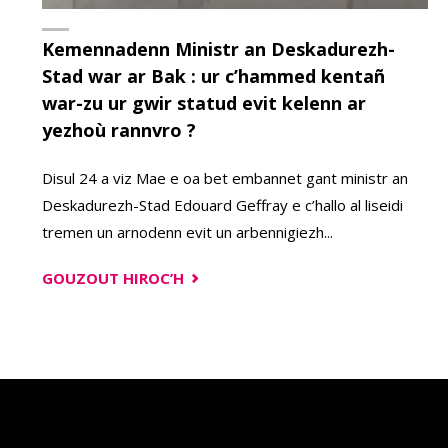
Kemennadenn Ministr an Deskadurezh-
Stad war ar Bak : ur c’hammed kentañ
war-zu ur gwir statud evit kelenn ar
yezhoù rannvro ?
Disul 24 a viz Mae e oa bet embannet gant ministr an
Deskadurezh-Stad Edouard Geffray e c’hallo al liseidi
tremen un arnodenn evit un arbennigiezh...
"KEMENNADENN
GOUZOUT HIROC’H
MINISTR
AN
DESKADUREZH-
STAD
WAR
AR