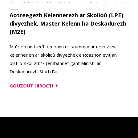
Aotreegezh Kelennerezh ar Skolioù (LPE)
divyezhek, Master Kelenn ha Deskadurezh
(M2E)
Ma’z eo un trec’h embann ur stummadur nevez evit
kelennerien ar skolioù divyezhek e Roazhon evit an
distro-skol 2027 (embannet gant Ministr an
Deskadurezh-Stad d’ar...
"AOTREEGEZH
GOUZOUT HIROC’H
KELENNEREZH
AR
SKOLIOÙ
(LPE)
DIVYEZHEK,
MASTER