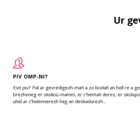
Ur ge
PIV OMP-NI?
Evit piv? Pal ar gevredigezh-mañ a zo bodañ an holl re a 
brezhoneg er skolioù-mamm, er c’hentañ derez, er skolajoù 
uhel ar c’helennerezh hag an deskadurezh...