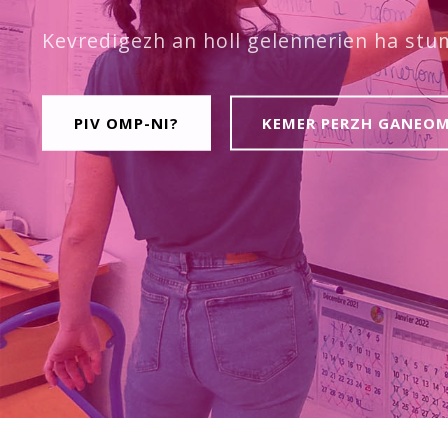
Kevredigezh an holl gelennerien ha st
PIV OMP-NI?
KEMER PERZH GANEO