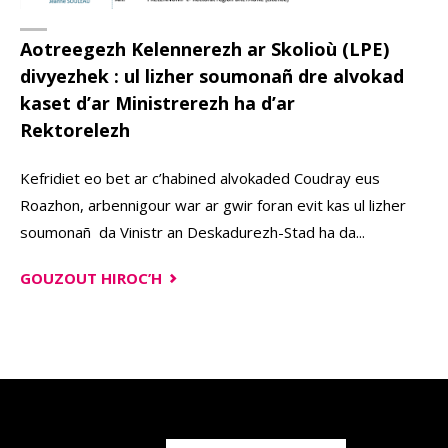
Aotreegezh Kelennerezh ar Skolioù (LPE)
divyezhek : ul lizher soumonañ dre alvokad
kaset d’ar Ministrerezh ha d’ar
Rektorelezh
Kefridiet eo bet ar c’habined alvokaded Coudray eus
Roazhon, arbennigour war ar gwir foran evit kas ul lizher
soumonañ da Vinistr an Deskadurezh-Stad ha da...
"AOTREEGEZH
GOUZOUT HIROC’H
KELENNEREZH
AR
SKOLIOÙ
(LPE)
DIVYEZHEK
: