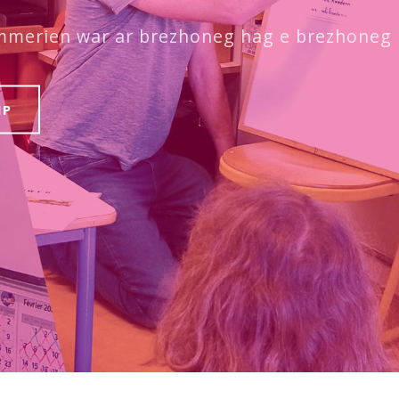
ummerien war ar brezhoneg hag e brezhoneg
MP