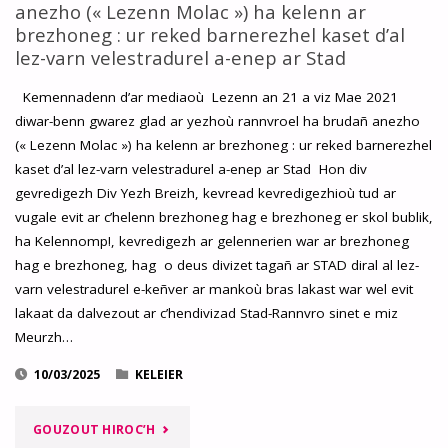
AR
anezho (« Lezenn Molac ») ha kelenn ar
brezhoneg : ur reked barnerezhel kaset d’al
C’HELENN
lez-varn velestradurel a-enep ar Stad
BREZHONEG
Kemennadenn d’ar mediaoù Lezenn an 21 a viz Mae 2021
diwar-benn gwarez glad ar yezhoù rannvroel ha brudañ anezho
PUBLIK
(« Lezenn Molac ») ha kelenn ar brezhoneg : ur reked barnerezhel
EL
kaset d’al lez-varn velestradurel a-enep ar Stad Hon div
gevredigezh Div Yezh Breizh, kevread kevredigezhioù tud ar
LIGER-
vugale evit ar c’helenn brezhoneg hag e brezhoneg er skol bublik,
ha Kelennomp!, kevredigezh ar gelennerien war ar brezhoneg
ATLANTEL
hag e brezhoneg, hag o deus divizet tagañ ar STAD diral al lez-
(5/05/2025) "
varn velestradurel e-keñver ar mankoù bras lakast war wel evit
lakaat da dalvezout ar c’hendivizad Stad-Rannvro sinet e miz
Meurzh…
10/03/2025
KELEIER
"LEZENN
GOUZOUT HIROC’H