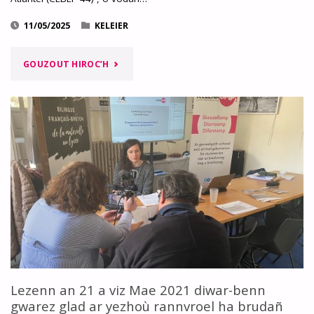
11/05/2025
KELEIER
"CEBEP 44
GOUZOUT HIROC’H
:
EMGAV
E
MINISTREZH
AN
DESKADUREZH-
STAD
EVIT
Lezenn an 21 a viz Mae 2021 diwar-benn
gwarez glad ar yezhoù rannvroel ha brudañ