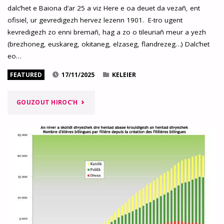
dalc’het e Baiona d’ar 25 a viz Here e oa deuet da vezañ, ent
ofisiel, ur gevredigezh hervez lezenn 1901. E-tro ugent
kevredigezh zo enni bremañ, hag a zo o tileuriañ meur a yezh
(brezhoneg, euskareg, okitaneg, elzaseg, flandrezeg…) Dalc’het
eo…
FEATURED
17/11/2025
KELEIER
"EN
GOUZOUT HIROC’H
EM
UNVANIÑ
EVIT
MA
VEVO
HOR