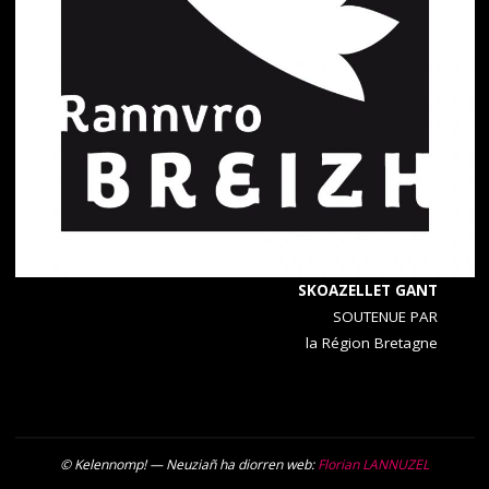
SKOAZELLET GANT
SOUTENUE PAR
la Région Bretagne
© Kelennomp! — Neuziañ ha diorren web:
Florian LANNUZEL