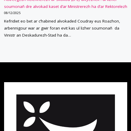
soumonañ dre alvokad kaset d’ar Ministrerezh ha d’ar Rektorelezh
08/12/2025
Kefridiet eo bet ar c’habined alvokaded Coudray eus Roazhon,
arbennigour war ar gwir foran evit kas ul lizher soumonañ da
Vinistr an Deskadurezh-Stad ha da…