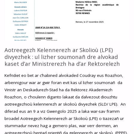
(LPE)
DIVYEZHEK,
MASTER
KELENN
HA
Aotreegezh Kelennerezh ar Skolioù (LPE)
divyezhek : ul lizher soumonañ dre alvokad
DESKADUREZH
kaset d’ar Ministrerezh ha d’ar Rektorelezh
(M2E)"
Kefridiet eo bet ar c’habined alvokaded Coudray eus Roazhon,
arbennigour war ar gwir foran evit kas ul lizher soumonañ da
Vinistr an Deskadurezh-Stad ha da Rektorez Akademiezh
Roazhon, o c’houlenn diganto lakaat da dalvezout diouzhtu
aotreegezhioù kelennerezh ar skolioù divyezhek (SLD/ LPE). An
diferad eus an 9 a viz Gwengolo 2025 a laka war-sav framm
broadel Aotreegezh Kelennerezh ar Skolioù (LPE) o tiazezañ ur
stummadur nevez hag a gemero plas, war verr dermen, an
aotreegezhioù hentad prientiñ da gelennerezh ar skolioù (PPPE).