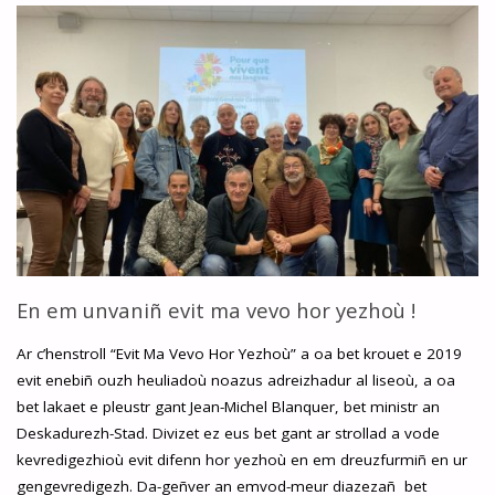
2025
ELEN
:
KELENNOMP
OC’H
EMEZELAÑ
!"
En em unvaniñ evit ma vevo hor yezhoù !
Ar c’henstroll “Evit Ma Vevo Hor Yezhoù” a oa bet krouet e 2019
evit enebiñ ouzh heuliadoù noazus adreizhadur al liseoù, a oa
bet lakaet e pleustr gant Jean-Michel Blanquer, bet ministr an
Deskadurezh-Stad. Divizet ez eus bet gant ar strollad a vode
kevredigezhioù evit difenn hor yezhoù en em dreuzfurmiñ en ur
gengevredigezh. Da-geñver an emvod-meur diazezañ bet