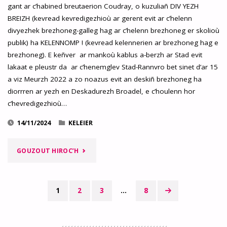
gant ar c’habined breutaerion Coudray, o kuzuliañ DIV YEZH
YEZHOÙ
BREIZH (kevread kevredigezhioù ar gerent evit ar c’helenn
RANNVROEL
divyezhek brezhoneg-galleg hag ar c’helenn brezhoneg er skolioù
publik) ha KELENNOMP ! (kevread kelennerien ar brezhoneg hag e
HA
brezhoneg). E keñver ar mankoù kablus a-berzh ar Stad evit
lakaat e pleustr da ar c’henemglev Stad-Rannvro bet sinet d’ar 15
BRUDAÑ
a viz Meurzh 2022 a zo noazus evit an deskiñ brezhoneg ha
ANEZHO
diorrren ar yezh en Deskadurezh Broadel, e c’houlenn hor
c’hevredigezhioù…
(«
14/11/2024
KELEIER
LEZENN
MOLAC
"NAC’HAÑ
GOUZOUT HIROC’H
»)
LAKAAT
HA
E
1
2
3
…
8
Posts
KELENN
PLEUSTR