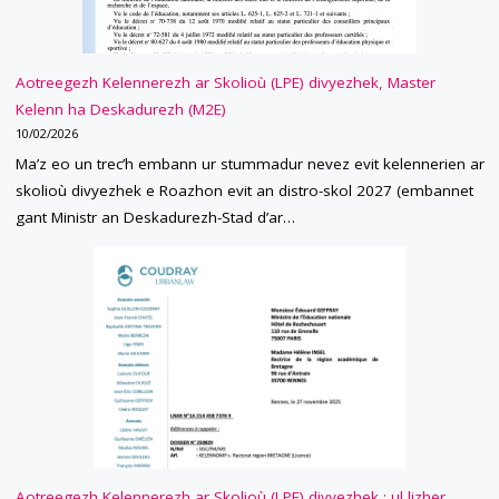
ROAZHON)."
Aotreegezh Kelennerezh ar Skolioù (LPE) divyezhek, Master
Kelenn ha Deskadurezh (M2E)
10/02/2026
Ma’z eo un trec’h embann ur stummadur nevez evit kelennerien ar
skolioù divyezhek e Roazhon evit an distro-skol 2027 (embannet
gant Ministr an Deskadurezh-Stad d’ar…
Aotreegezh Kelennerezh ar Skolioù (LPE) divyezhek : ul lizher