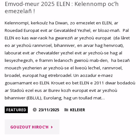
LIZHER
Emvod-meur 2025 ELEN : Kelennomp oc’h
emezelañ !
SOUMONAÑ
Kelennomp!, kerkoulz ha Diwan, zo emezelet en ELEN, ar
DRE
Rouedad Europat evit ar Gevatalded Yezhel, er bloaz-mañ. Pal
ELEN eo kas war-raok ha gwareziñ ar yezhoù europat (da lâret
ALVOKAD
eo ar yezhoù rannvroel, bihanniver, en arvar hag henvroat),
KASET
labourat evit ar c’hevatalder yezhel evit ar yezhoù-se hag al
liesyezhegezh, e framm ledanoc’h gwirioù mab-den, ha bezañ
D’AR
mouezh yezherien ar yezhoù-se el liveoù lec’hel, rannvroel,
broadel, europat hag etrebroadel. Un aozadur e-maez
MINISTREREZH
gouarnamant eo ELEN. Krouet eo bet ELEN e 2011 diwar bodadoù
HA
ar Stadoù ezel eus ar Burev kozh europat evit ar yezhoù
bihanniver (EBLUL), Eurolang, hag un toullad mat…
D’AR
FEATURED
23/11/2025
KELEIER
REKTORELEZH"
"EMVOD-
GOUZOUT HIROC’H
MEUR