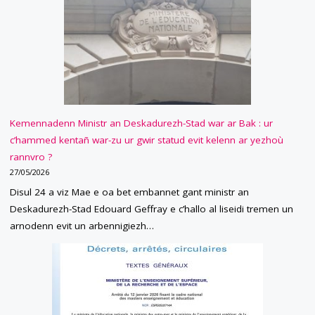
ENEP
:
AR
UR
STAD"
GOULENN
DIGOLL
Kemennadenn Ministr an Deskadurezh-Stad war ar Bak : ur
c’hammed kentañ war-zu ur gwir statud evit kelenn ar yezhoù
EN
rannvro ?
A-
27/05/2026
Disul 24 a viz Mae e oa bet embannet gant ministr an
RAOK
Deskadurezh-Stad Edouard Geffray e c’hallo al liseidi tremen un
KASET
arnodenn evit un arbennigiezh…
D’AR
STAD
(REKTORDI