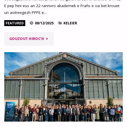
E pep hini eus an 22 rannvro akademek e Frañs e oa bet krouet
un aotreegezh PPPE e…
FEATURED
08/12/2025
KELEIER
"AOTREEGEZH
GOUZOUT HIROC’H
KELENNEREZH
AR
SKOLIOÙ
(LPE)
DIVYEZHEK
:
UL