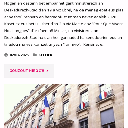
Hogen en destenn bet embannet gant ministrerezh an
FALLAÑ
Deskadurezh-Stad d’an 19 a viz Ebrel, ne oa meneg ebet eus plas
ar yezhoù rannvro en hentadoù stummañ nevez adalek 2026
ABAOE
Kaset ez eus bet ul lizher d’an 2 a viz Mae e anv “Pour Que Vivent
Nos Langues” d’ar c’hentañ Ministr, da vinistrerez an
1977
Deskadurezh-Stad ha d’an holl gannaded ha senedourien eus an
!
tiriadoù ma vez komzet ur yezh “rannvro”. Kensinet e…
PERAK?"
02/07/2025
KELEIER
"ADREIZH
GOUZOUT HIROC’H
AN
TUTA
KELENNERIEN
E
2026