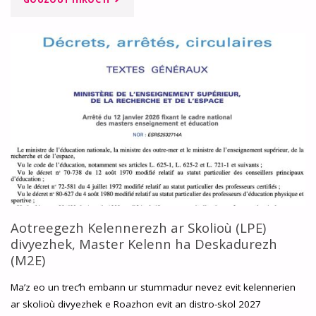
MINISTR
AN
DESKADUREZH-
STAD
WAR
AR
BAK
:
Aotreegezh Kelennerezh ar Skolioù (LPE)
divyezhek, Master Kelenn ha Deskadurezh
UR
(M2E)
C’HAMMED
Ma’z eo un trec’h embann ur stummadur nevez evit kelennerien
ar skolioù divyezhek e Roazhon evit an distro-skol 2027
KENTAÑ