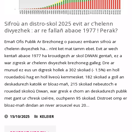
YEZHOÙ
!"
Sifroù an distro-skol 2025 evit ar c’helenn
divyezhek : ar re fallañ abaoe 1977 ! Perak?
Emañ Ofis Publik Ar Brezhoneg o paouez embann sifroù ar
c’helenn divyezhek ha… n’int ket mat tamm ebet. Evit ar wech
kentañ abaoe 1977 ha krouidigezh ar skol DIWAN gentañ, ez a
war zigresk ar c’helenn divyezhek brezhoneg-galleg. Dre ar
munud ez eus un digresk hollek a 302 skoliad (- 1.5%) en holl
rouedadoù hag en holl liveoù kemmesket. 182 skoliad a goll an
deskadurezh katolik er bloaz-mañ, 215 skoliad nebeutoc’h e
rouedad skolioù Diwan, war gresk e chom an deskadurezh publik
met gant ur c’hresk izel-tre, ouzhpenn 95 skoliad. Distroet omp er
bloaz-mañ dindan an niver arouezel eus 20…
15/10/2025
KELEIER