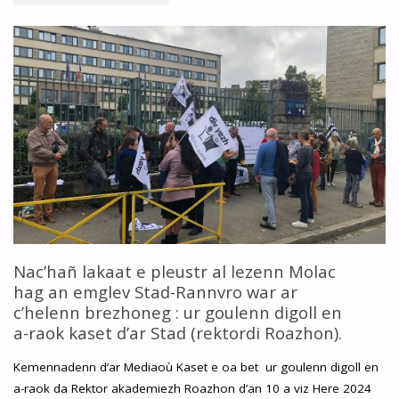
AN
21
A
VIZ
MAE
2021
DIWAR-
BENN
Nac’hañ lakaat e pleustr al lezenn Molac
hag an emglev Stad-Rannvro war ar
GWAREZ
c’helenn brezhoneg : ur goulenn digoll en
a-raok kaset d’ar Stad (rektordi Roazhon).
GLAD
Kemennadenn d’ar Mediaoù Kaset e oa bet ur goulenn digoll en
AR
a-raok da Rektor akademiezh Roazhon d’an 10 a viz Here 2024