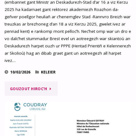
(embannet gant Ministr an Deskadurezh-Stad d’ar 16 a viz Kerzu
WAR-
2025 ha kadarnaet gant rektorez akademiezh Roazhon da-
geñver poellgor heuliañ ar c’henemglev Stad -Rannvro Breizh war
ZU
treuzkas ar brezhoneg d’an 18 a viz Kerzu 2025, gwelet ivez ar
pennad kent) e rankomp mont pelloc’h. Nec’het omp war un dro e
UR
vo dalc’het stummadur Brest evel un aotreegezh war skiantoù an
GWIR
Deskadurezh harpet ouzh ur PPPE (Hentad Prientiñ e Kelennerezh
ar Skolioù) hag an dibab graet gant un aotreegezh all harpet
STATUD
ivez…
EVIT
10/02/2026
KELEIER
KELENN
"AOTREEGEZH
GOUZOUT HIROC’H
AR
KELENNEREZH
YEZHOÙ
AR
RANNVRO
SKOLIOÙ
?"