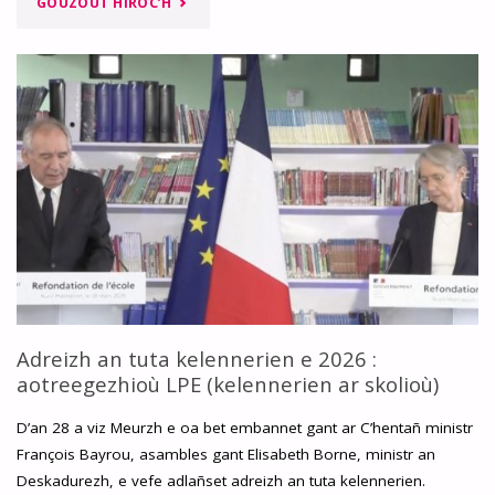
"SIFROÙ
GOUZOUT HIROC’H
AN
DISTRO-
SKOL
2025
EVIT
AR
C’HELENN
DIVYEZHEK
Adreizh an tuta kelennerien e 2026 :
aotreegezhioù LPE (kelennerien ar skolioù)
:
D’an 28 a viz Meurzh e oa bet embannet gant ar C’hentañ ministr
AR
François Bayrou, asambles gant Elisabeth Borne, ministr an
Deskadurezh, e vefe adlañset adreizh an tuta kelennerien.
RE