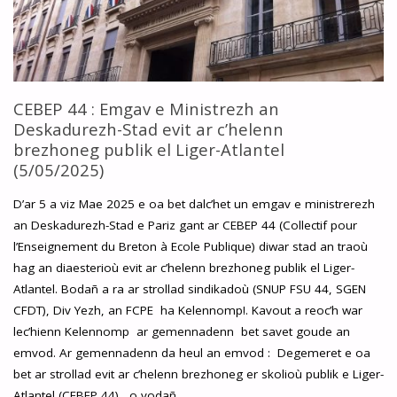
:
AOTREEGEZHIOÙ
LPE
CEBEP 44 : Emgav e Ministrezh an
Deskadurezh-Stad evit ar c’helenn
(KELENNERIEN
brezhoneg publik el Liger-Atlantel
(5/05/2025)
AR
D’ar 5 a viz Mae 2025 e oa bet dalc’het un emgav e ministrerezh
SKOLIOÙ)"
an Deskadurezh-Stad e Pariz gant ar CEBEP 44 (Collectif pour
l’Enseignement du Breton à Ecole Publique) diwar stad an traoù
hag an diaesterioù evit ar c’helenn brezhoneg publik el Liger-
Atlantel. Bodañ a ra ar strollad sindikadoù (SNUP FSU 44, SGEN
CFDT), Div Yezh, an FCPE ha Kelennomp!. Kavout a reoc’h war
lec’hienn Kelennomp ar gemennadenn bet savet goude an
emvod. Ar gemennadenn da heul an emvod : Degemeret e oa
bet ar strollad evit ar c’helenn brezhoneg er skolioù publik e Liger-
Atlantel (CEBEP 44) , o vodañ…