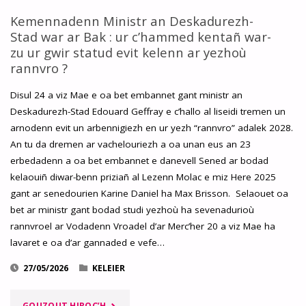
Kemennadenn Ministr an Deskadurezh-
Stad war ar Bak : ur c’hammed kentañ war-
zu ur gwir statud evit kelenn ar yezhoù
rannvro ?
Disul 24 a viz Mae e oa bet embannet gant ministr an
Deskadurezh-Stad Edouard Geffray e c’hallo al liseidi tremen un
arnodenn evit un arbennigiezh en ur yezh “rannvro” adalek 2028.
An tu da dremen ar vachelouriezh a oa unan eus an 23
erbedadenn a oa bet embannet e danevell Sened ar bodad
kelaouiñ diwar-benn priziañ al Lezenn Molac e miz Here 2025
gant ar senedourien Karine Daniel ha Max Brisson. Selaouet oa
bet ar ministr gant bodad studi yezhoù ha sevenadurioù
rannvroel ar Vodadenn Vroadel d’ar Merc’her 20 a viz Mae ha
lavaret e oa d’ar gannaded e vefe…
27/05/2026
KELEIER
"KEMENNADENN
GOUZOUT HIROC’H