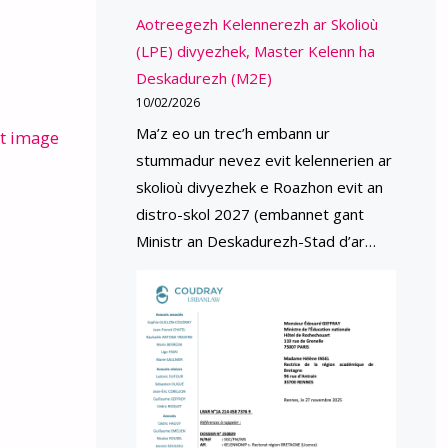
Aotreegezh Kelennerezh ar Skolioù
(LPE) divyezhek, Master Kelenn ha
Deskadurezh (M2E)
10/02/2026
Ma’z eo un trec’h embann ur
t image
stummadur nevez evit kelennerien ar
skolioù divyezhek e Roazhon evit an
distro-skol 2027 (embannet gant
Ministr an Deskadurezh-Stad d’ar…