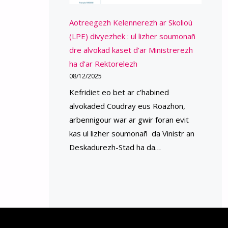
Aotreegezh Kelennerezh ar Skolioù
(LPE) divyezhek : ul lizher soumonañ
dre alvokad kaset d’ar Ministrerezh
ha d’ar Rektorelezh
08/12/2025
Kefridiet eo bet ar c’habined
alvokaded Coudray eus Roazhon,
arbennigour war ar gwir foran evit
kas ul lizher soumonañ da Vinistr an
Deskadurezh-Stad ha da…