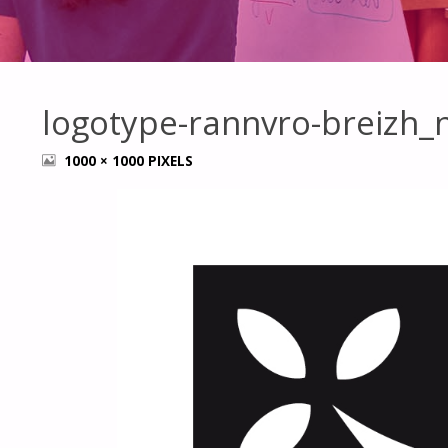
logotype-rannvro-breizh_n
FULL
1000 × 1000
PIXELS
SIZE