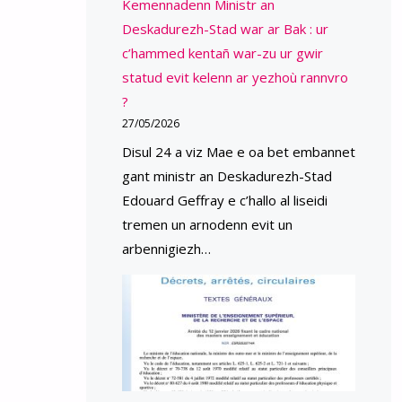
Kemennadenn Ministr an
Deskadurezh-Stad war ar Bak : ur
c’hammed kentañ war-zu ur gwir
statud evit kelenn ar yezhoù rannvro
?
27/05/2026
Disul 24 a viz Mae e oa bet embannet
gant ministr an Deskadurezh-Stad
Edouard Geffray e c’hallo al liseidi
tremen un arnodenn evit un
arbennigiezh…