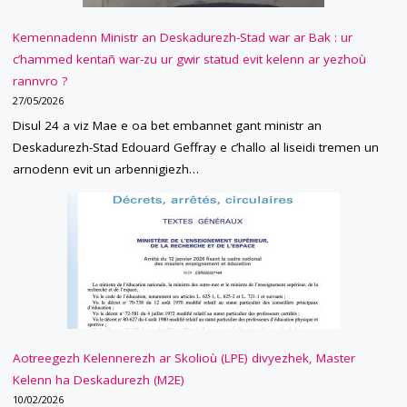
Kemennadenn Ministr an Deskadurezh-Stad war ar Bak : ur
c’hammed kentañ war-zu ur gwir statud evit kelenn ar yezhoù
rannvro ?
27/05/2026
Disul 24 a viz Mae e oa bet embannet gant ministr an
Deskadurezh-Stad Edouard Geffray e c’hallo al liseidi tremen un
arnodenn evit un arbennigiezh…
Aotreegezh Kelennerezh ar Skolioù (LPE) divyezhek, Master
Kelenn ha Deskadurezh (M2E)
10/02/2026