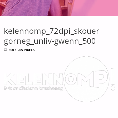
kelennomp_72dpi_skouer
gorneg_unliv-gwenn_500
FULL
500 × 205
PIXELS
SIZE