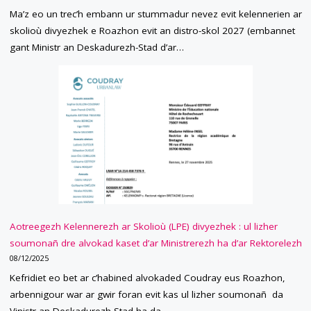
Ma’z eo un trec’h embann ur stummadur nevez evit kelennerien ar
skolioù divyezhek e Roazhon evit an distro-skol 2027 (embannet
gant Ministr an Deskadurezh-Stad d’ar…
Aotreegezh Kelennerezh ar Skolioù (LPE) divyezhek : ul lizher
soumonañ dre alvokad kaset d’ar Ministrerezh ha d’ar Rektorelezh
08/12/2025
Kefridiet eo bet ar c’habined alvokaded Coudray eus Roazhon,
arbennigour war ar gwir foran evit kas ul lizher soumonañ da
Vinistr an Deskadurezh-Stad ha da…