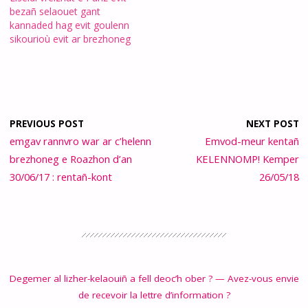
bezañ selaouet gant
kannaded hag evit goulenn
sikourioù evit ar brezhoneg
PREVIOUS POST
NEXT POST
emgav rannvro war ar c’helenn
Emvod-meur kentañ
brezhoneg e Roazhon d’an
KELENNOMP! Kemper
30/06/17 : rentañ-kont
26/05/18
Degemer al lizher-kelaouiñ a fell deoc’h ober ? — Avez-vous envie
de recevoir la lettre d’information ?