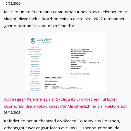
10/02/2026
Ma’z eo un trec’h embann ur stummadur nevez evit kelennerien ar
skolioù divyezhek e Roazhon evit an distro-skol 2027 (embannet
gant Ministr an Deskadurezh-Stad d’ar…
Aotreegezh Kelennerezh ar Skolioù (LPE) divyezhek : ul lizher
soumonañ dre alvokad kaset d’ar Ministrerezh ha d’ar Rektorelezh
08/12/2025
Kefridiet eo bet ar c’habined alvokaded Coudray eus Roazhon,
arbennigour war ar gwir foran evit kas ul lizher soumonañ da