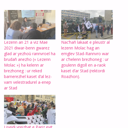
Lezenn an 21 a viz Mae
Nac’hañ lakaat e pleustr al
2021 diwar-benn gwarez
lezenn Molac hag an
glad ar yezhoù rannvroel ha
emglev Stad-Rannvro war
brudañ anezho (« Lezenn
ar c’helenn brezhoneg : ur
Molac ») ha kelenn ar
goulenn digoll en a-raok
brezhoneg : ur reked
kaset d’ar Stad (rektordi
barnerezhel kaset d’al lez-
Roazhon).
varn velestradurel a-enep
ar Stad
Liseidi vreizhat e Pariz evit