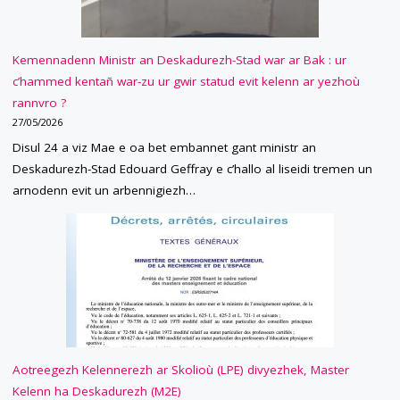
Kemennadenn Ministr an Deskadurezh-Stad war ar Bak : ur
c’hammed kentañ war-zu ur gwir statud evit kelenn ar yezhoù
rannvro ?
27/05/2026
Disul 24 a viz Mae e oa bet embannet gant ministr an
Deskadurezh-Stad Edouard Geffray e c’hallo al liseidi tremen un
arnodenn evit un arbennigiezh…
Aotreegezh Kelennerezh ar Skolioù (LPE) divyezhek, Master
Kelenn ha Deskadurezh (M2E)