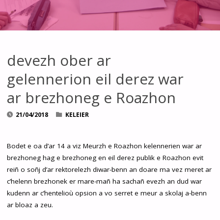
devezh ober ar
gelennerion eil derez war
ar brezhoneg e Roazhon
21/04/2018
KELEIER
Bodet e oa d’ar 14 a viz Meurzh e Roazhon kelennerien war ar
brezhoneg hag e brezhoneg en eil derez publik e Roazhon evit
reiñ o soñj d’ar rektorelezh diwar-benn an doare ma vez meret ar
c’helenn brezhonek er mare-mañ ha sachañ evezh an dud war
kudenn ar c’hentelioù opsion a vo serret e meur a skolaj a-benn
ar bloaz a zeu.