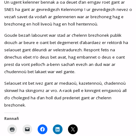
Un ugent kelenner bennak a oa deuet d’an emgav roet gant ar
SNES ha gant ar gevredigezh Kelennomp ! ur gevredigezh nevez o
vezañ savet da vodañ ar gelennerien war ar brezhoneg hag e
brezhoneg en holl liveoù hag en holl hentennoù.
Goude bezañ labouret war stad ar c’helenn brezhonek publik
diouzh ar beure e oant bet degemeret d’abardaez er rektordi ha
selaouet gant dileuridi ar velestradurezh. Respont fetis na
dinec’hus ebet n’o deus bet avat, hag embannet o deus e oant
prest da vont pelloc’h a-benn sachañ evezh an dud war ar
c’hudennoù bet lakaet war wel gante.
Selaouet int bet ivez gant ar mediaoù, kazetennoù, chadennoù
skinwel ha skingomz ar vro. A-raok pell e kinnigint emgavioù all
d’o c’holeged ha d’an holl dud prederiet gant ar c’helenn
brezhonek.
Rannañ