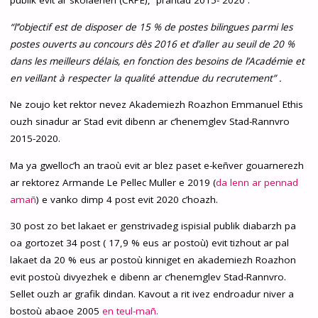
publik evit ar skolaerien (CRPE), prantad 2015- 2020 :
“l’’objectif est de disposer de 15 % de postes bilingues parmi les
postes ouverts au concours dès 2016 et d’aller au seuil de 20 %
dans les meilleurs délais, en fonction des besoins de l’Académie et
en veillant à respecter la qualité attendue du recrutement” .
Ne zoujo ket rektor nevez Akademiezh Roazhon Emmanuel Ethis
ouzh sinadur ar Stad evit dibenn ar c’henemglev Stad-Rannvro
2015-2020.
Ma ya gwelloc’h an traoù evit ar blez paset e-keñver gouarnerezh
ar rektorez Armande Le Pellec Muller e 2019 (
da lenn ar pennad
amañ
) e vanko dimp 4 post evit 2020 c’hoazh.
30 post zo bet lakaet er genstrivadeg ispisial publik diabarzh pa
oa gortozet 34 post ( 17,9 % eus ar postoù) evit tizhout ar pal
lakaet da 20 % eus ar postoù kinniget en akademiezh Roazhon
evit postoù divyezhek e dibenn ar c’henemglev Stad-Rannvro.
Sellet ouzh ar grafik dindan. Kavout a rit ivez endroadur niver a
bostoù abaoe 2005
en teul-mañ.