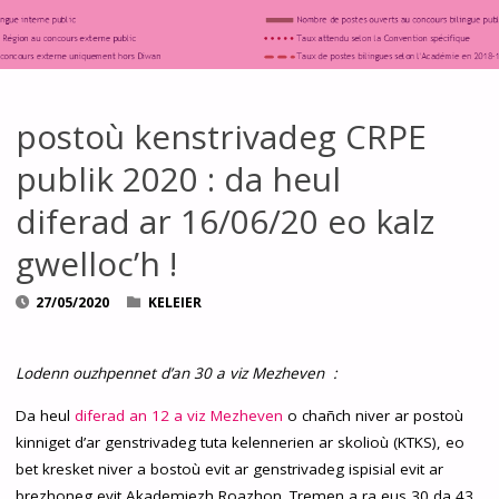
postoù kenstrivadeg CRPE
publik 2020 : da heul
diferad ar 16/06/20 eo kalz
gwelloc’h !
27/05/2020
KELEIER
Lodenn ouzhpennet d’an 30 a viz Mezheven :
Da heul
diferad an 12 a viz Mezheven
o chañch niver ar postoù
kinniget d’ar genstrivadeg tuta kelennerien ar skolioù (KTKS), eo
bet kresket niver a bostoù evit ar genstrivadeg ispisial evit ar
brezhoneg evit Akademiezh Roazhon. Tremen a ra eus 30 da 43