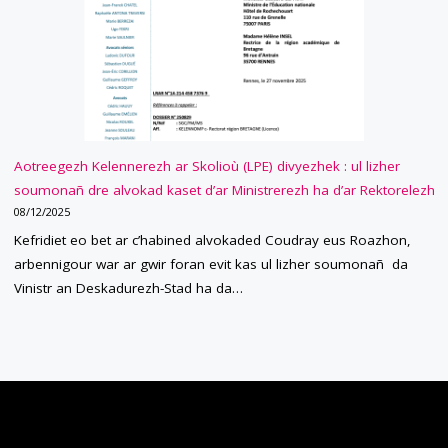
Aotreegezh Kelennerezh ar Skolioù (LPE) divyezhek : ul lizher
soumonañ dre alvokad kaset d’ar Ministrerezh ha d’ar Rektorelezh
08/12/2025
Kefridiet eo bet ar c’habined alvokaded Coudray eus Roazhon,
arbennigour war ar gwir foran evit kas ul lizher soumonañ da
Vinistr an Deskadurezh-Stad ha da…