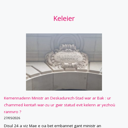
Keleier
Kemennadenn Ministr an Deskadurezh-Stad war ar Bak : ur
c’hammed kentañ war-zu ur gwir statud evit kelenn ar yezhoù
rannvro ?
27/05/2026
Disul 24 a viz Mae e oa bet embannet gant ministr an