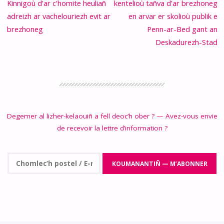
Kinnigoù d’ar c’homite heuliañ
kentelioù tañva d’ar brezhoneg
adreizh ar vachelouriezh evit ar
en arvar er skolioù publik e
brezhoneg
Penn-ar-Bed gant an
Deskadurezh-Stad
Degemer al lizher-kelaouiñ a fell deoc’h ober ? — Avez-vous envie
de recevoir la lettre d’information ?