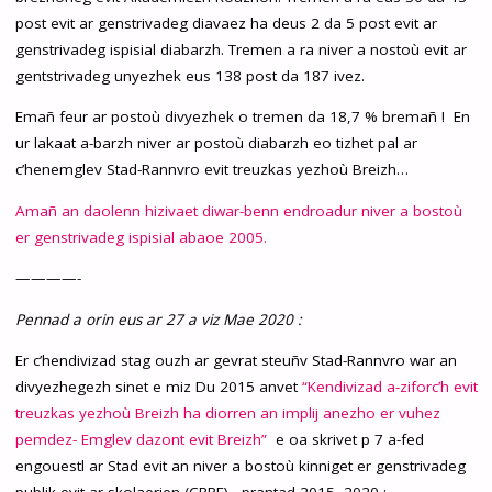
post evit ar genstrivadeg diavaez ha deus 2 da 5 post evit ar
genstrivadeg ispisial diabarzh. Tremen a ra niver a nostoù evit ar
gentstrivadeg unyezhek eus 138 post da 187 ivez.
Emañ feur ar postoù divyezhek o tremen da 18,7 % bremañ ! En
ur lakaat a-barzh niver ar postoù diabarzh eo tizhet pal ar
c’henemglev Stad-Rannvro evit treuzkas yezhoù Breizh…
Amañ an daolenn hizivaet diwar-benn endroadur niver a bostoù
er genstrivadeg ispisial abaoe 2005.
————-
Pennad a orin eus ar 27 a viz Mae 2020 :
Er c’hendivizad stag ouzh ar gevrat steuñv Stad-Rannvro war an
divyezhegezh sinet e miz Du 2015 anvet
“Kendivizad a-ziforc’h evit
treuzkas yezhoù Breizh ha diorren an implij anezho er vuhez
pemdez- Emglev dazont evit Breizh”
e oa skrivet p 7 a-fed
engouestl ar Stad evit an niver a bostoù kinniget er genstrivadeg