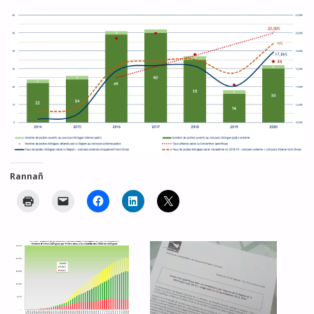
Rannañ