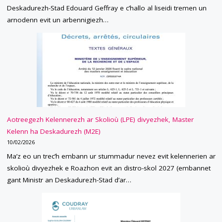
Deskadurezh-Stad Edouard Geffray e c’hallo al liseidi tremen un
arnodenn evit un arbennigiezh…
Aotreegezh Kelennerezh ar Skolioù (LPE) divyezhek, Master
Kelenn ha Deskadurezh (M2E)
10/02/2026
Ma’z eo un trec’h embann ur stummadur nevez evit kelennerien ar
skolioù divyezhek e Roazhon evit an distro-skol 2027 (embannet
gant Ministr an Deskadurezh-Stad d’ar…