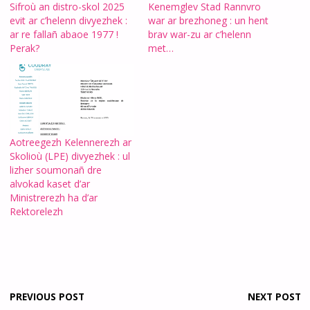
Sifroù an distro-skol 2025
Kenemglev Stad Rannvro
evit ar c’helenn divyezhek :
war ar brezhoneg : un hent
ar re fallañ abaoe 1977 !
brav war-zu ar c’helenn
Perak?
met…
Aotreegezh Kelennerezh ar
Skolioù (LPE) divyezhek : ul
lizher soumonañ dre
alvokad kaset d’ar
Ministrerezh ha d’ar
Rektorelezh
PREVIOUS POST
NEXT POST