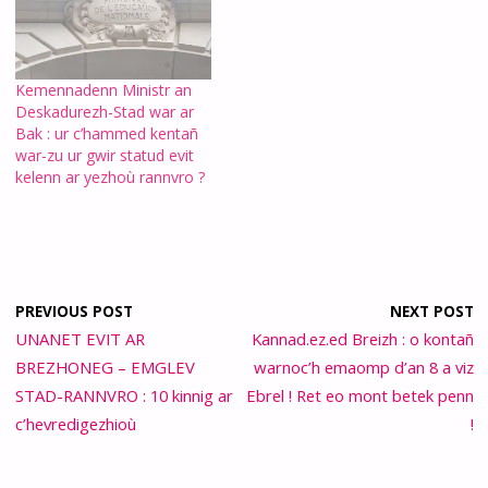
Kemennadenn Ministr an
Deskadurezh-Stad war ar
Bak : ur c’hammed kentañ
war-zu ur gwir statud evit
kelenn ar yezhoù rannvro ?
PREVIOUS POST
NEXT POST
UNANET EVIT AR
Kannad.ez.ed Breizh : o kontañ
BREZHONEG – EMGLEV
warnoc’h emaomp d’an 8 a viz
STAD-RANNVRO : 10 kinnig ar
Ebrel ! Ret eo mont betek penn
c’hevredigezhioù
!