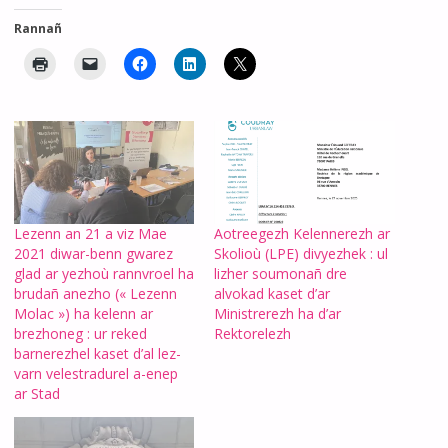
Rannañ
Lezenn an 21 a viz Mae
Aotreegezh Kelennerezh ar
2021 diwar-benn gwarez
Skolioù (LPE) divyezhek : ul
glad ar yezhoù rannvroel ha
lizher soumonañ dre
brudañ anezho (« Lezenn
alvokad kaset d’ar
Molac ») ha kelenn ar
Ministrerezh ha d’ar
brezhoneg : ur reked
Rektorelezh
barnerezhel kaset d’al lez-
varn velestradurel a-enep
ar Stad