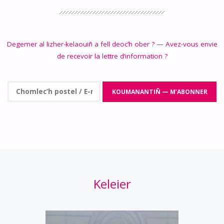
Degemer al lizher-kelaouiñ a fell deoc’h ober ? — Avez-vous envie
de recevoir la lettre d’information ?
Keleier