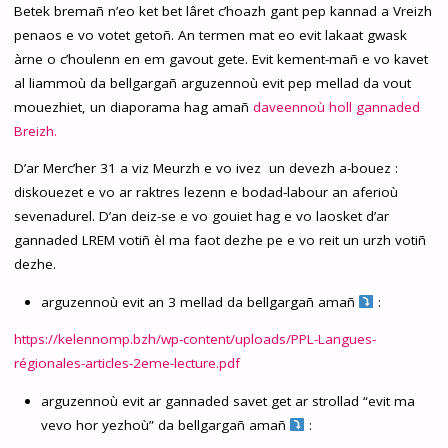
Betek bremañ n’eo ket bet lâret c’hoazh gant pep kannad a Vreizh
penaos e vo votet getoñ. A
n termen mat eo evit lakaat gwask
àrne
o c’houlenn en em gavout gete. Evit kement-mañ e vo kavet
al liammoù da bellgargañ arguzennoù evit pep mellad da vout
mouezhiet, un diaporama hag amañ
daveennoù holl gannaded
Breizh.
D’ar Merc’her 31 a viz Meurzh e vo ivez un devezh a-bouez :
diskouezet e vo ar raktres lezenn e bodad-labour an aferioù
sevenadurel. D’an deiz-se e vo gouiet hag e vo laosket d’ar
gannaded LREM votiñ èl ma faot dezhe pe e vo reit un urzh votiñ
dezhe.
arguzennoù evit an 3 mellad da bellgargañ amañ
:
https://kelennomp.bzh/wp-content/uploads/PPL-Langues-
régionales-articles-2eme-lecture.pdf
arguzennoù evit ar gannaded savet get ar strollad “evit ma
vevo hor yezhoù” da bellgargañ amañ
: