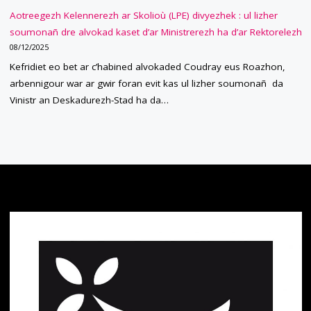
Aotreegezh Kelennerezh ar Skolioù (LPE) divyezhek : ul lizher
soumonañ dre alvokad kaset d’ar Ministrerezh ha d’ar Rektorelezh
08/12/2025
Kefridiet eo bet ar c’habined alvokaded Coudray eus Roazhon,
arbennigour war ar gwir foran evit kas ul lizher soumonañ da
Vinistr an Deskadurezh-Stad ha da…