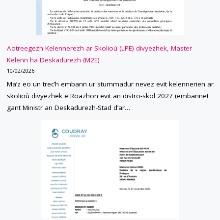
Aotreegezh Kelennerezh ar Skolioù (LPE) divyezhek, Master
Kelenn ha Deskadurezh (M2E)
10/02/2026
Ma’z eo un trec’h embann ur stummadur nevez evit kelennerien ar
skolioù divyezhek e Roazhon evit an distro-skol 2027 (embannet
gant Ministr an Deskadurezh-Stad d’ar…