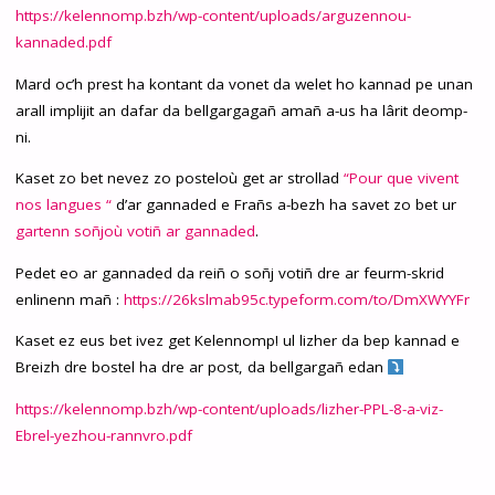
https://kelennomp.bzh/wp-content/uploads/arguzennou-
kannaded.pdf
Mard oc’h prest ha kontant da vonet da welet ho kannad pe unan
arall implijit an dafar da bellgargagañ amañ a-us ha lârit deomp-
ni.
Kaset zo bet nevez zo posteloù get ar strollad
“Pour que vivent
nos langues “
d’ar gannaded e Frañs a-bezh ha savet zo bet ur
gartenn soñjoù votiñ ar gannaded
.
Pedet eo ar gannaded da reiñ o soñj votiñ dre ar feurm-skrid
enlinenn mañ :
https://26kslmab95c.typeform.com/to/DmXWYYFr
Kaset ez eus bet ivez get Kelennomp! ul lizher da bep kannad e
Breizh dre bostel ha dre ar post, da bellgargañ edan
https://kelennomp.bzh/wp-content/uploads/lizher-PPL-8-a-viz-
Ebrel-yezhou-rannvro.pdf