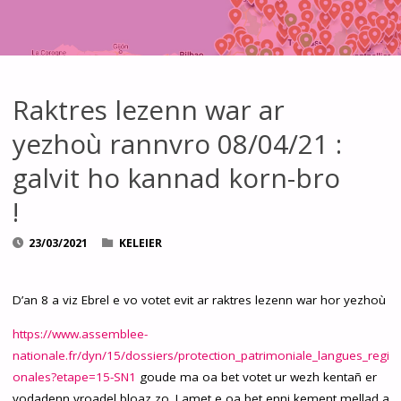
Raktres lezenn war ar
yezhoù rannvro 08/04/21 :
galvit ho kannad korn-bro
!
23/03/2021
KELEIER
D’an 8 a viz Ebrel e vo votet evit ar raktres lezenn
war hor yezhoù
https://www.assemblee-
nationale.fr/dyn/15/dossiers/protection_patrimoniale_langues_regi
onales?etape=15-SN1
goude ma oa bet votet ur wezh kentañ er
vodadenn vroadel bloaz zo. Lamet e oa bet enni kement mellad a