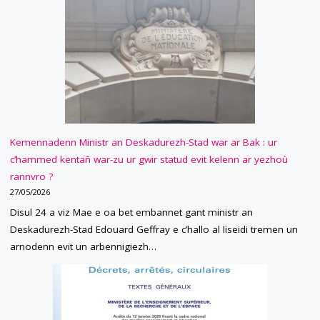
Kemennadenn Ministr an Deskadurezh-Stad war ar Bak : ur
c’hammed kentañ war-zu ur gwir statud evit kelenn ar yezhoù
rannvro ?
27/05/2026
Disul 24 a viz Mae e oa bet embannet gant ministr an
Deskadurezh-Stad Edouard Geffray e c’hallo al liseidi tremen un
arnodenn evit un arbennigiezh…