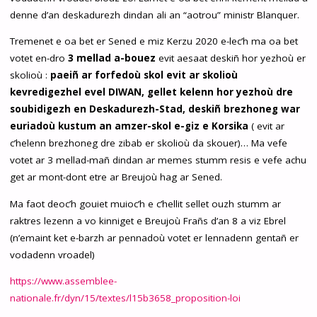
denne d’an deskadurezh dindan ali an “aotrou” ministr Blanquer.
Tremenet e oa bet er Sened e miz Kerzu 2020 e-lec’h ma oa bet
votet en-dro
3 mellad a-bouez
evit aesaat deskiñ hor yezhoù er
skolioù :
paeiñ ar forfedoù skol evit ar skolioù
kevredigezhel evel DIWAN, gellet kelenn hor yezhoù dre
soubidigezh en Deskadurezh-Stad, deskiñ brezhoneg war
euriadoù kustum an amzer-skol e-giz e Korsika
( evit ar
c’helenn brezhoneg dre zibab er skolioù da skouer)… Ma vefe
votet ar 3 mellad-mañ dindan ar memes stumm resis e vefe achu
get ar mont-dont etre ar Breujoù hag ar Sened.
Ma faot deoc’h gouiet muioc’h e c’hellit sellet ouzh stumm ar
raktres lezenn a vo kinniget e Breujoù Frañs d’an 8 a viz Ebrel
(n’emaint ket e-barzh ar pennadoù votet er lennadenn gentañ er
vodadenn vroadel)
https://www.assemblee-
nationale.fr/dyn/15/textes/l15b3658_proposition-loi